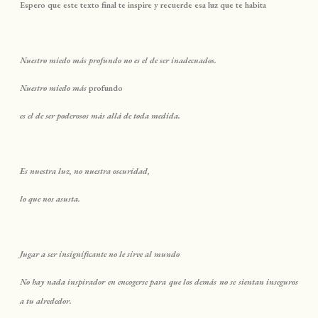
Espero que este texto final te inspire y recuerde esa luz que te habita
Nuestro miedo más profundo no es el de ser inadecuados.⠀⠀⠀⠀⠀⠀⠀⠀⠀⠀⠀
Nuestro miedo más
profundo⠀⠀⠀⠀⠀⠀⠀⠀⠀
es el de ser poderosos más allá de toda medida.⠀⠀⠀⠀⠀⠀⠀⠀⠀
⠀⠀⠀⠀⠀⠀⠀⠀⠀
Es nuestra luz, no nuestra oscuridad,⠀⠀⠀⠀⠀⠀⠀⠀⠀
lo que nos asusta.⠀⠀⠀⠀⠀⠀⠀⠀⠀
⠀⠀⠀⠀⠀⠀⠀⠀⠀
Jugar a ser insignificante no le sirve al mundo⠀⠀⠀⠀⠀⠀⠀⠀⠀⠀⠀⠀⠀⠀⠀⠀
No hay nada inspirador en encogerse para que los demás no se sientan inseguros
a tu alrededor.⠀⠀⠀⠀⠀⠀⠀⠀⠀⠀⠀⠀⠀⠀⠀⠀