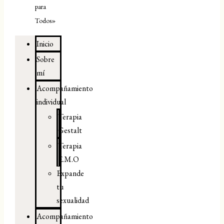
para
Todos»
Inicio
Sobre
mí
Acompañamiento
individual
Terapia
Gestalt
Terapia
E.M.O
Expande
tu
sexualidad
Acompañamiento