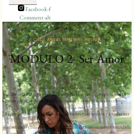
Facebook-f
Comment-alt
CICLO ANUAL FEMENINO VOLVER
MODULO 2- Ser Amor
Mi bella compañera de viaje;
Con esta entrega pretendo inspirarte a que sigas apoyando tu
compromiso de traer más presencia y amor al vínculo contigo
misma y con la vida
Recordando como el amor sana, a todos tus cuerpos y a todas tus
relaciones
Recordando como tu energía femenina esta intimamente vinculada
a todas las cualidades del corazón