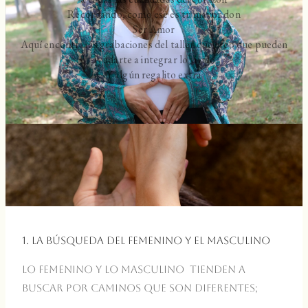
Recordando, como ese es tu mayor don
Ser Amor
Aquí encontrarás grabaciones del taller que creo que pueden
ayudarte a integrar lo vivido
Y algún regalito extra
1. La búsqueda del femenino y el masculino
Lo femenino y lo masculino tienden a
buscar por caminos que son diferentes;