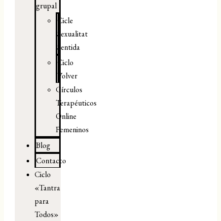
grupal
Cicle
Sexualitat
Sentida
Ciclo
Volver
Círculos
Terapéuticos
Online
Femeninos
Blog
Contacto
Ciclo
«Tantra
para
Todos»